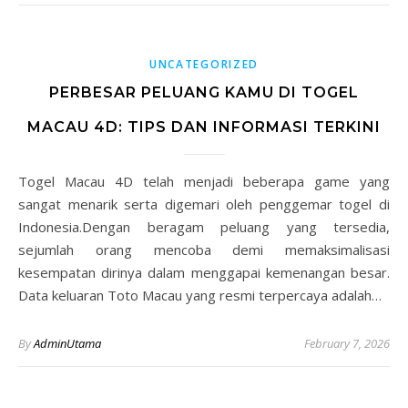
UNCATEGORIZED
PERBESAR PELUANG KAMU DI TOGEL
MACAU 4D: TIPS DAN INFORMASI TERKINI
Togel Macau 4D telah menjadi beberapa game yang
sangat menarik serta digemari oleh penggemar togel di
Indonesia.Dengan beragam peluang yang tersedia,
sejumlah orang mencoba demi memaksimalisasi
kesempatan dirinya dalam menggapai kemenangan besar.
Data keluaran Toto Macau yang resmi terpercaya adalah…
By
AdminUtama
February 7, 2026