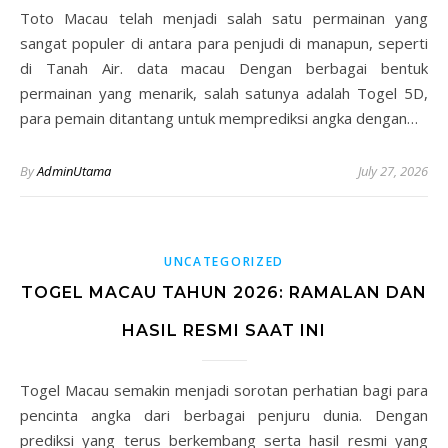
Toto Macau telah menjadi salah satu permainan yang
sangat populer di antara para penjudi di manapun, seperti
di Tanah Air. data macau Dengan berbagai bentuk
permainan yang menarik, salah satunya adalah Togel 5D,
para pemain ditantang untuk memprediksi angka dengan…
By
AdminUtama
July 27, 2026
UNCATEGORIZED
TOGEL MACAU TAHUN 2026: RAMALAN DAN
HASIL RESMI SAAT INI
Togel Macau semakin menjadi sorotan perhatian bagi para
pencinta angka dari berbagai penjuru dunia. Dengan
prediksi yang terus berkembang serta hasil resmi yang