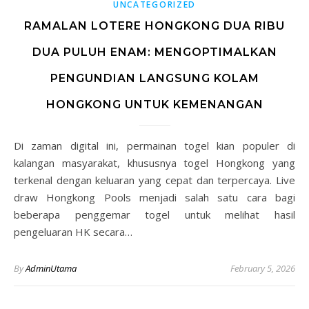
UNCATEGORIZED
RAMALAN LOTERE HONGKONG DUA RIBU
DUA PULUH ENAM: MENGOPTIMALKAN
PENGUNDIAN LANGSUNG KOLAM
HONGKONG UNTUK KEMENANGAN
Di zaman digital ini, permainan togel kian populer di
kalangan masyarakat, khususnya togel Hongkong yang
terkenal dengan keluaran yang cepat dan terpercaya. Live
draw Hongkong Pools menjadi salah satu cara bagi
beberapa penggemar togel untuk melihat hasil
pengeluaran HK secara…
By
AdminUtama
February 5, 2026