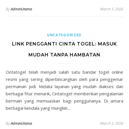
By
AdminUtama
March 3, 2026
UNCATEGORIZED
LINK PENGGANTI CINTA TOGEL: MASUK
MUDAH TANPA HAMBATAN
Cintatogel telah menjadi salah satu bandar togel online
resmi yang sering diperbincangkan oleh para penggemar
permainan judi. Melalui layanan yang mudah diakses dan
berbagai fitur menarik, Cintatogel memberikan pengalaman
bermain yang memuaskan bagi penggunanya. Di antara
berbagai kendala yang mungkin…
By
AdminUtama
March 3, 2026