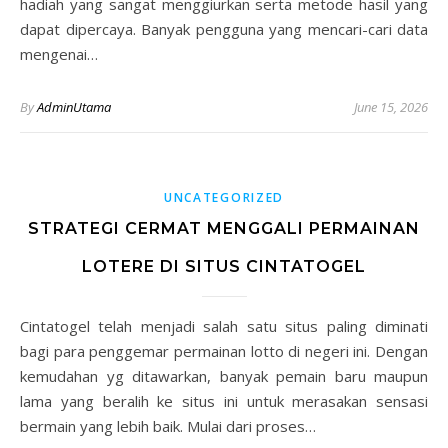
hadiah yang sangat menggiurkan serta metode hasil yang
dapat dipercaya. Banyak pengguna yang mencari-cari data
mengenai…
By
AdminUtama
June 15, 2026
UNCATEGORIZED
STRATEGI CERMAT MENGGALI PERMAINAN
LOTERE DI SITUS CINTATOGEL
Cintatogel telah menjadi salah satu situs paling diminati
bagi para penggemar permainan lotto di negeri ini. Dengan
kemudahan yg ditawarkan, banyak pemain baru maupun
lama yang beralih ke situs ini untuk merasakan sensasi
bermain yang lebih baik. Mulai dari proses…