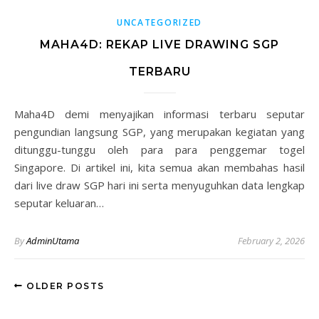
UNCATEGORIZED
MAHA4D: REKAP LIVE DRAWING SGP
TERBARU
Maha4D demi menyajikan informasi terbaru seputar
pengundian langsung SGP, yang merupakan kegiatan yang
ditunggu-tunggu oleh para para penggemar togel
Singapore. Di artikel ini, kita semua akan membahas hasil
dari live draw SGP hari ini serta menyuguhkan data lengkap
seputar keluaran…
By
AdminUtama
February 2, 2026
OLDER POSTS