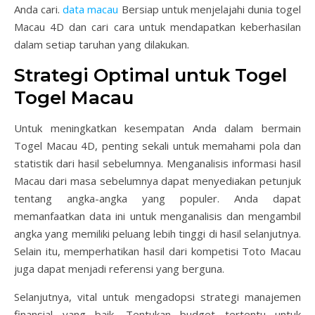
Anda cari.
data macau
Bersiap untuk menjelajahi dunia togel
Macau 4D dan cari cara untuk mendapatkan keberhasilan
dalam setiap taruhan yang dilakukan.
Strategi Optimal untuk Togel
Togel Macau
Untuk meningkatkan kesempatan Anda dalam bermain
Togel Macau 4D, penting sekali untuk memahami pola dan
statistik dari hasil sebelumnya. Menganalisis informasi hasil
Macau dari masa sebelumnya dapat menyediakan petunjuk
tentang angka-angka yang populer. Anda dapat
memanfaatkan data ini untuk menganalisis dan mengambil
angka yang memiliki peluang lebih tinggi di hasil selanjutnya.
Selain itu, memperhatikan hasil dari kompetisi Toto Macau
juga dapat menjadi referensi yang berguna.
Selanjutnya, vital untuk mengadopsi strategi manajemen
finansial yang baik. Tentukan budget tertentu untuk