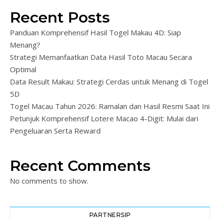
Recent Posts
Panduan Komprehensif Hasil Togel Makau 4D: Siap
Menang?
Strategi Memanfaatkan Data Hasil Toto Macau Secara
Optimal
Data Result Makau: Strategi Cerdas untuk Menang di Togel
5D
Togel Macau Tahun 2026: Ramalan dan Hasil Resmi Saat Ini
Petunjuk Komprehensif Lotere Macao 4-Digit: Mulai dari
Pengeluaran Serta Reward
Recent Comments
No comments to show.
PARTNERSIP