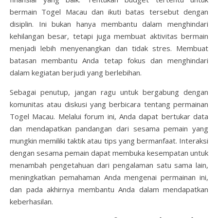
bermain Togel Macau dan ikuti batas tersebut dengan
disiplin. Ini bukan hanya membantu dalam menghindari
kehilangan besar, tetapi juga membuat aktivitas bermain
menjadi lebih menyenangkan dan tidak stres. Membuat
batasan membantu Anda tetap fokus dan menghindari
dalam kegiatan berjudi yang berlebihan.
Sebagai penutup, jangan ragu untuk bergabung dengan
komunitas atau diskusi yang berbicara tentang permainan
Togel Macau. Melalui forum ini, Anda dapat bertukar data
dan mendapatkan pandangan dari sesama pemain yang
mungkin memiliki taktik atau tips yang bermanfaat. Interaksi
dengan sesama pemain dapat membuka kesempatan untuk
menambah pengetahuan dari pengalaman satu sama lain,
meningkatkan pemahaman Anda mengenai permainan ini,
dan pada akhirnya membantu Anda dalam mendapatkan
keberhasilan.