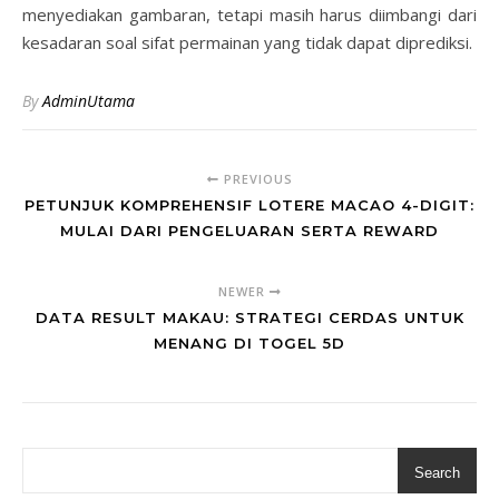
menyediakan gambaran, tetapi masih harus diimbangi dari
kesadaran soal sifat permainan yang tidak dapat diprediksi.
By
AdminUtama
PREVIOUS
PETUNJUK KOMPREHENSIF LOTERE MACAO 4-DIGIT:
MULAI DARI PENGELUARAN SERTA REWARD
NEWER
DATA RESULT MAKAU: STRATEGI CERDAS UNTUK
MENANG DI TOGEL 5D
Search