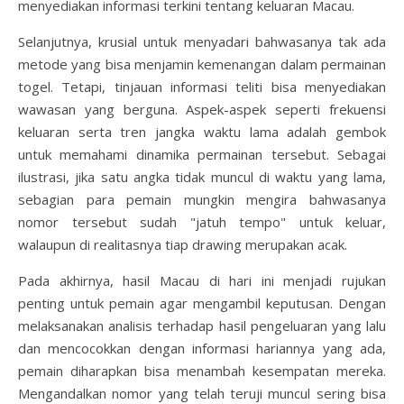
menyediakan informasi terkini tentang keluaran Macau.
Selanjutnya, krusial untuk menyadari bahwasanya tak ada
metode yang bisa menjamin kemenangan dalam permainan
togel. Tetapi, tinjauan informasi teliti bisa menyediakan
wawasan yang berguna. Aspek-aspek seperti frekuensi
keluaran serta tren jangka waktu lama adalah gembok
untuk memahami dinamika permainan tersebut. Sebagai
ilustrasi, jika satu angka tidak muncul di waktu yang lama,
sebagian para pemain mungkin mengira bahwasanya
nomor tersebut sudah "jatuh tempo" untuk keluar,
walaupun di realitasnya tiap drawing merupakan acak.
Pada akhirnya, hasil Macau di hari ini menjadi rujukan
penting untuk pemain agar mengambil keputusan. Dengan
melaksanakan analisis terhadap hasil pengeluaran yang lalu
dan mencocokkan dengan informasi hariannya yang ada,
pemain diharapkan bisa menambah kesempatan mereka.
Mengandalkan nomor yang telah teruji muncul sering bisa