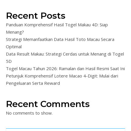
Recent Posts
Panduan Komprehensif Hasil Togel Makau 4D: Siap
Menang?
Strategi Memanfaatkan Data Hasil Toto Macau Secara
Optimal
Data Result Makau: Strategi Cerdas untuk Menang di Togel
5D
Togel Macau Tahun 2026: Ramalan dan Hasil Resmi Saat Ini
Petunjuk Komprehensif Lotere Macao 4-Digit: Mulai dari
Pengeluaran Serta Reward
Recent Comments
No comments to show.