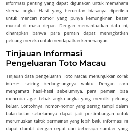
informasi penting yang dapat digunakan untuk memahami
skema angka. Hasil yang berurutan biasanya diperiksa
untuk mencari nomor yang punya kemungkinan besar
muncul di masa depan. Dengan memanfaatkan data ini,
diharapkan bahwa para pemain dapat meningkatkan
peluang mereka untuk mendapatkan kemenangan.
Tinjauan Informasi
Pengeluaran Toto Macau
Tinjauan data pengeluaran Toto Macau menunjukkan corak
interes seiring berlangsungnya waktu. Dengan cara
mengamati hasil-hasil sebelumnya, para pemain bisa
mencoba agar tebak angka-angka yang memiliki peluang
keluar. Contohnya, nomor-nomor yang sering tampil dalam
bulan-bulan sebelumnya dapat jadi pertimbangan untuk
merumuskan taktik permainan yang lebih baik. Informasi ini
dapat diambil dengan cepat dari beberapa sumber yang