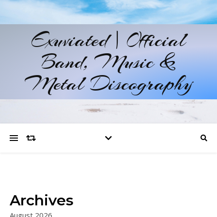
Exuviated | Official
Band, Music &
Metal Discography
Archives
August 2026