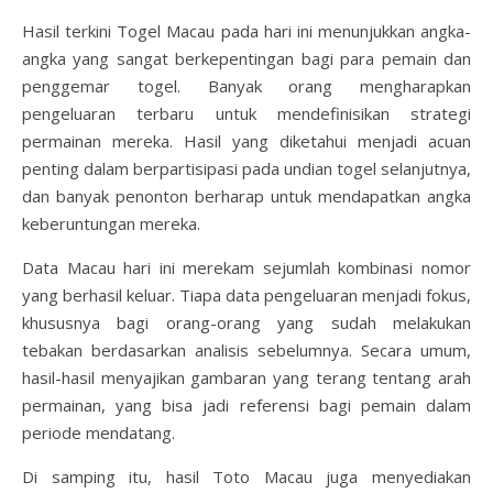
Hasil terkini Togel Macau pada hari ini menunjukkan angka-
angka yang sangat berkepentingan bagi para pemain dan
penggemar togel. Banyak orang mengharapkan
pengeluaran terbaru untuk mendefinisikan strategi
permainan mereka. Hasil yang diketahui menjadi acuan
penting dalam berpartisipasi pada undian togel selanjutnya,
dan banyak penonton berharap untuk mendapatkan angka
keberuntungan mereka.
Data Macau hari ini merekam sejumlah kombinasi nomor
yang berhasil keluar. Tiapa data pengeluaran menjadi fokus,
khususnya bagi orang-orang yang sudah melakukan
tebakan berdasarkan analisis sebelumnya. Secara umum,
hasil-hasil menyajikan gambaran yang terang tentang arah
permainan, yang bisa jadi referensi bagi pemain dalam
periode mendatang.
Di samping itu, hasil Toto Macau juga menyediakan