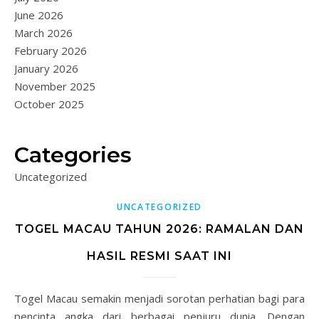
June 2026
March 2026
February 2026
January 2026
November 2025
October 2025
Categories
Uncategorized
UNCATEGORIZED
TOGEL MACAU TAHUN 2026: RAMALAN DAN
HASIL RESMI SAAT INI
Togel Macau semakin menjadi sorotan perhatian bagi para
pencinta angka dari berbagai penjuru dunia. Dengan