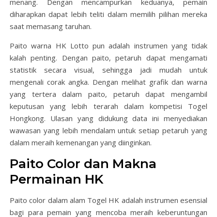
menang. Dengan mencampurkan keduanya, pemain
diharapkan dapat lebih teliti dalam memilih pilihan mereka
saat memasang taruhan.
Paito warna HK Lotto pun adalah instrumen yang tidak
kalah penting. Dengan paito, petaruh dapat mengamati
statistik secara visual, sehingga jadi mudah untuk
mengenali corak angka. Dengan melihat grafik dan warna
yang tertera dalam paito, petaruh dapat mengambil
keputusan yang lebih terarah dalam kompetisi Togel
Hongkong. Ulasan yang didukung data ini menyediakan
wawasan yang lebih mendalam untuk setiap petaruh yang
dalam meraih kemenangan yang diinginkan.
Paito Color dan Makna
Permainan HK
Paito color dalam alam Togel HK adalah instrumen esensial
bagi para pemain yang mencoba meraih keberuntungan