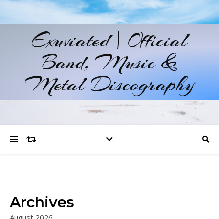
Exuviated | Official
Band, Music &
Metal Discography
Archives
August 2026