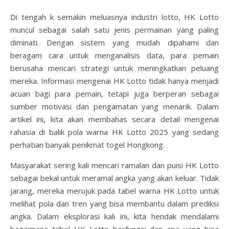
Di tengah k semakin meluasnya industri lotto, HK Lotto
muncul sebagai salah satu jenis permainan yang paling
diminati. Dengan sistem yang mudah dipahami dan
beragam cara untuk menganalisis data, para pemain
berusaha mencari strategi untuk meningkatkan peluang
mereka. Informasi mengenai HK Lotto tidak hanya menjadi
acuan bagi para pemain, tetapi juga berperan sebagai
sumber motivasi dan pengamatan yang menarik. Dalam
artikel ini, kita akan membahas secara detail mengenai
rahasia di balik pola warna HK Lotto 2025 yang sedang
perhatian banyak penikmat togel Hongkong.
Masyarakat sering kali mencari ramalan dan puisi HK Lotto
sebagai bekal untuk meramal angka yang akan keluar. Tidak
jarang, mereka merujuk pada tabel warna HK Lotto untuk
melihat pola dan tren yang bisa membantu dalam prediksi
angka. Dalam eksplorasi kali ini, kita hendak mendalami