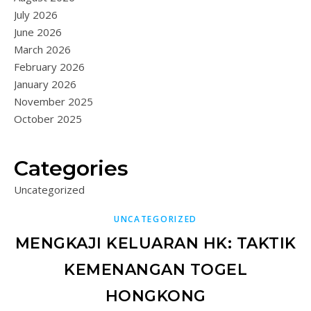
July 2026
June 2026
March 2026
February 2026
January 2026
November 2025
October 2025
Categories
Uncategorized
UNCATEGORIZED
MENGKAJI KELUARAN HK: TAKTIK
KEMENANGAN TOGEL
HONGKONG