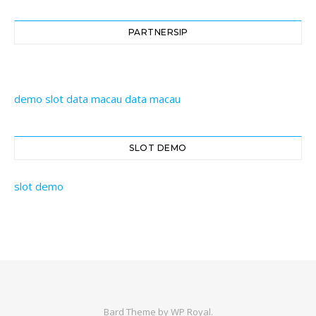
PARTNERSIP
demo slot
data macau
data macau
SLOT DEMO
slot demo
Bard Theme by
WP Royal
.