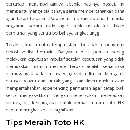
bertahap menambahkannya apabila hasilnya positif. Ini
membantu mengelola bahaya serta mempertahankan dana
agar tetap terjamin. Para pemain selain itu dapat menilai
anggaran secara rutin agar tidak masuk ke dalam
permainan yang terlalu berbahaya tingkat tinggi.
Terakhir, krusial untuk tetap disiplin dan tidak terpengaruh
emosi ketika bermain. Banyakan para pemain sering
melakukan keputusan impulsif setelah keputusan yang tidak
memuaskan, namun metode terbaik adalah senantiasa
memegang kepada rencana yang sudah disusun. Mengatur
batasan waktu dan jumlah yang akan dipertaruhkan akan
mempertahankan experiencing permainan agar tetap baik
serta mengasyikkan. Dengan menerapkan menerapkan
strategi ini, kemungkinan untuk berhasil dalam toto HK
dapat meningkat secara signifikan.
Tips Meraih Toto HK