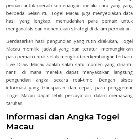
pemain untuk meraih kemenangan melalui cara yang yang
berbeda. Selain itu, Togel Macau juga menyediakan data
hasil yang lengkap, memudahkan para pemain untuk
menganalisis dan menentukan strategi di dalam permainan.
Berdasarkan hasil pengundian yang rutin dilakukan, Togel
Macau memiliki jadwal yang dan teratur, memungkinkan
para pemain untuk selalu mengikuti perkembangan terbaru.
Live Draw Macau adalah salah satu momen yang dinanti-
nanti, di mana mereka dapat menyaksikan langsung
pengundian angka secara real-time. Dengan akses
informasi yang transparan dan cepat, para penggemar
Togel Macau dapat lebih percaya diri dalam memasang
taruhan.
Informasi dan Angka Togel
Macau