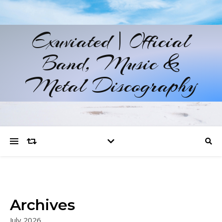
Exuviated | Official
Band, Music &
Metal Discography
Archives
July 2026