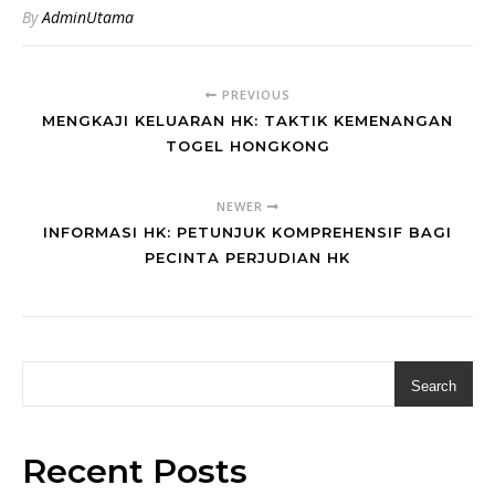
By
AdminUtama
PREVIOUS
MENGKAJI KELUARAN HK: TAKTIK KEMENANGAN
TOGEL HONGKONG
NEWER
INFORMASI HK: PETUNJUK KOMPREHENSIF BAGI
PECINTA PERJUDIAN HK
Search
Recent Posts