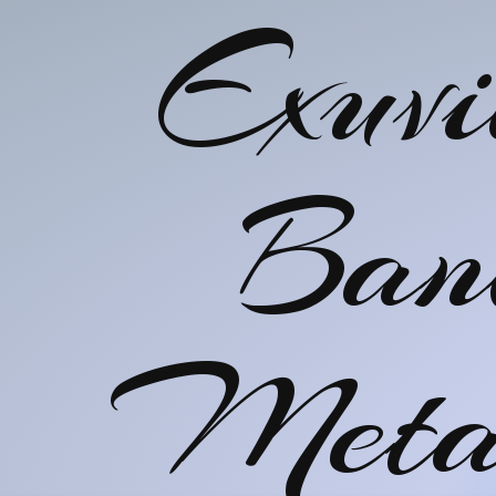
Exuvi
Ban
Metal