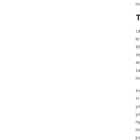
m
U
k
M
t
A
t
m
K
H
y
y
n
m
p