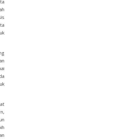
ta
ah
is
ta
uk
ng
an
ai
da
uk
at
n,
un
ih
an