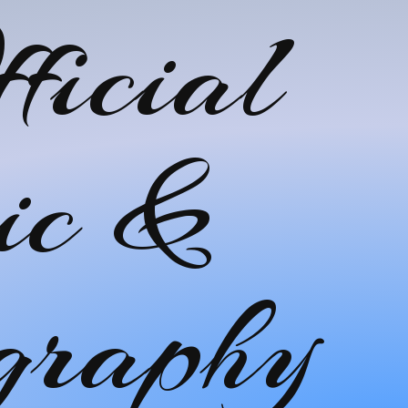
ficial
ic &
graphy