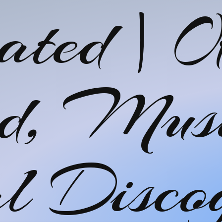
ated | Of
d, Mus
 Disco