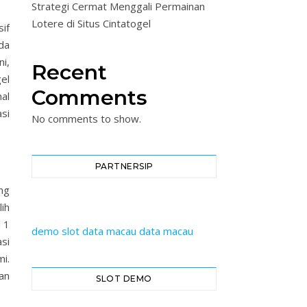
Strategi Cermat Menggali Permainan
Lotere di Situs Cintatogel
if
da
i,
Recent
el
Comments
al
si
No comments to show.
PARTNERSIP
ng
ih
 1
demo slot
data macau
data macau
si
i.
an
SLOT DEMO