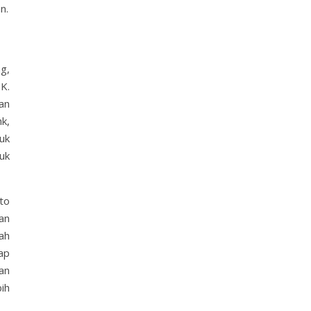
n.
g,
K.
an
k,
uk
uk
to
an
ah
ap
an
ih