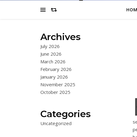
HOM
Archives
July 2026
June 2026
March 2026
February 2026
January 2026
November 2025
October 2025
Categories
s
Uncategorized
p