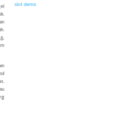
slot demo
el
k.
an
h.
g,
am
in
il
s.
au
ng