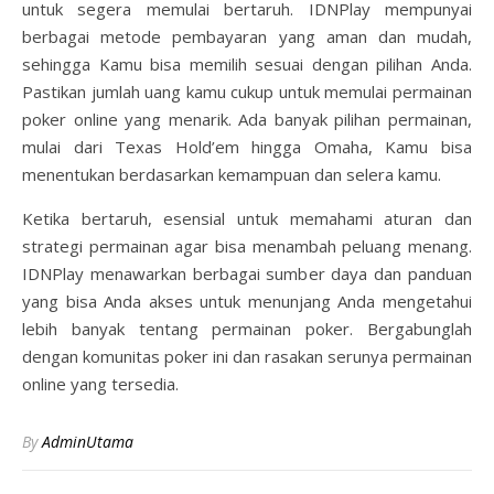
untuk segera memulai bertaruh. IDNPlay mempunyai
berbagai metode pembayaran yang aman dan mudah,
sehingga Kamu bisa memilih sesuai dengan pilihan Anda.
Pastikan jumlah uang kamu cukup untuk memulai permainan
poker online yang menarik. Ada banyak pilihan permainan,
mulai dari Texas Hold’em hingga Omaha, Kamu bisa
menentukan berdasarkan kemampuan dan selera kamu.
Ketika bertaruh, esensial untuk memahami aturan dan
strategi permainan agar bisa menambah peluang menang.
IDNPlay menawarkan berbagai sumber daya dan panduan
yang bisa Anda akses untuk menunjang Anda mengetahui
lebih banyak tentang permainan poker. Bergabunglah
dengan komunitas poker ini dan rasakan serunya permainan
online yang tersedia.
By
AdminUtama