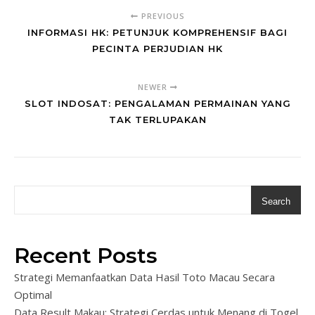
PREVIOUS
INFORMASI HK: PETUNJUK KOMPREHENSIF BAGI
PECINTA PERJUDIAN HK
NEWER
SLOT INDOSAT: PENGALAMAN PERMAINAN YANG
TAK TERLUPAKAN
Search
Recent Posts
Strategi Memanfaatkan Data Hasil Toto Macau Secara
Optimal
Data Result Makau: Strategi Cerdas untuk Menang di Togel