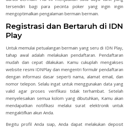
tersendiri bagi para pecinta poker yang ingin ingin
mengoptimalkan pengalaman bermain bermain.
Registrasi dan Bertaruh di IDN
Play
Untuk memulai petualangan bermain yang seru di IDN Play,
tahap awal adalah melakukan pendaftaran. Pendaftaran
mudah dan cepat dilakukan. Kamu cukuplah mengakses
website resmi IDNPlay dan mengentri formulir pendaftaran
dengan informasi dasar seperti nama, alamat email, dan
nomor telepon. Selalu ingat untuk menggunakan data yang
valid agar proses verifikasi tidak terhambat. Setelah
menyelesaikan semua kolom yang dibutuhkan, Kamu akan
mendapatkan notifikasi melalui surat elektronik untuk
mengaktifkan akun Anda.
Begitu profil Anda siap, Anda dapat melakukan deposit