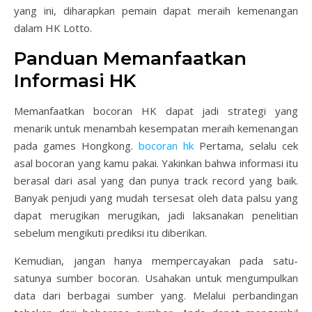
yang ini, diharapkan pemain dapat meraih kemenangan
dalam HK Lotto.
Panduan Memanfaatkan
Informasi HK
Memanfaatkan bocoran HK dapat jadi strategi yang
menarik untuk menambah kesempatan meraih kemenangan
pada games Hongkong.
bocoran hk
Pertama, selalu cek
asal bocoran yang kamu pakai. Yakinkan bahwa informasi itu
berasal dari asal yang dan punya track record yang baik.
Banyak penjudi yang mudah tersesat oleh data palsu yang
dapat merugikan merugikan, jadi laksanakan penelitian
sebelum mengikuti prediksi itu diberikan.
Kemudian, jangan hanya mempercayakan pada satu-
satunya sumber bocoran. Usahakan untuk mengumpulkan
data dari berbagai sumber yang. Melalui perbandingan