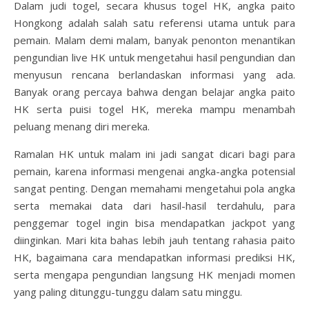
Dalam judi togel, secara khusus togel HK, angka paito
Hongkong adalah salah satu referensi utama untuk para
pemain. Malam demi malam, banyak penonton menantikan
pengundian live HK untuk mengetahui hasil pengundian dan
menyusun rencana berlandaskan informasi yang ada.
Banyak orang percaya bahwa dengan belajar angka paito
HK serta puisi togel HK, mereka mampu menambah
peluang menang diri mereka.
Ramalan HK untuk malam ini jadi sangat dicari bagi para
pemain, karena informasi mengenai angka-angka potensial
sangat penting. Dengan memahami mengetahui pola angka
serta memakai data dari hasil-hasil terdahulu, para
penggemar togel ingin bisa mendapatkan jackpot yang
diinginkan. Mari kita bahas lebih jauh tentang rahasia paito
HK, bagaimana cara mendapatkan informasi prediksi HK,
serta mengapa pengundian langsung HK menjadi momen
yang paling ditunggu-tunggu dalam satu minggu.