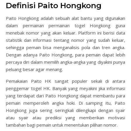
Definisi Paito Hongkong
Paito Hongkong adalah sebuah alat bantu yang digunakan
dalam permainan permainan togel Hongkong guna
menebak nomor yang akan keluar. Platform ini berisi data
statistik dan informasi tentang nomor yang sudah keluar,
sehingga pemain bisa menganalisis pola dan tren angka.
Dengan adanya Paito Hongkong, para pemain dapat lebih
percaya diri dalam memilih angka-angka yang diyakini punya
peluang besar agar menang.
Pemakaian Paito HK sangat populer sekali di antara
penggemar togel HK. Banyak yang meyakini jika informasi
yang terdapat dari Paito Hongkong dapat membantu para
pemain memperoleh angka hoki. Di samping itu, Paito
Hongkong juga sering seringkali dilengkapi dengan syair
atau syair atau prediksi yang memberikan motivasi
tambahan bagi pemain untuk menentukan pilihan nomor.