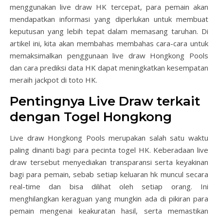
menggunakan live draw HK tercepat, para pemain akan
mendapatkan informasi yang diperlukan untuk membuat
keputusan yang lebih tepat dalam memasang taruhan. Di
artikel ini, kita akan membahas membahas cara-cara untuk
memaksimalkan penggunaan live draw Hongkong Pools
dan cara prediksi data HK dapat meningkatkan kesempatan
meraih jackpot di toto HK.
Pentingnya Live Draw terkait
dengan Togel Hongkong
Live draw Hongkong Pools merupakan salah satu waktu
paling dinanti bagi para pecinta togel HK. Keberadaan live
draw tersebut menyediakan transparansi serta keyakinan
bagi para pemain, sebab setiap keluaran hk muncul secara
real-time dan bisa dilihat oleh setiap orang. Ini
menghilangkan keraguan yang mungkin ada di pikiran para
pemain mengenai keakuratan hasil, serta memastikan