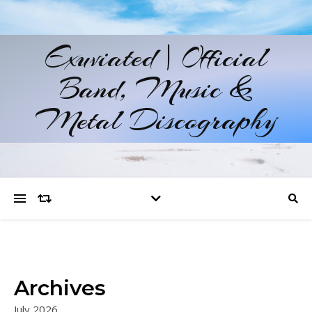
Exuviated | Official
Band, Music &
Metal Discography
Archives
July 2026