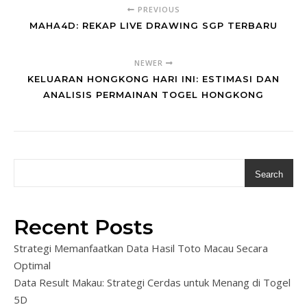
PREVIOUS
MAHA4D: REKAP LIVE DRAWING SGP TERBARU
NEWER
KELUARAN HONGKONG HARI INI: ESTIMASI DAN
ANALISIS PERMAINAN TOGEL HONGKONG
Search
Recent Posts
Strategi Memanfaatkan Data Hasil Toto Macau Secara
Optimal
Data Result Makau: Strategi Cerdas untuk Menang di Togel
5D