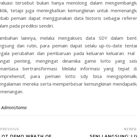
valuasi tersebut bukan hanya menolong dalam mengembangk
aktik, tetapi juga meningkatkan kemungkinan untuk memenangk
ebab pemain dapat menggunakan data historis sebagai referen
lam pada prediksi sendiri.
ambahan lainnya, melalui mengakses data SDY dalam bent
angsung dan rutin, para pemain dapat selalu up-to-date tenta
egala perubahan dan pembaruan pada keluaran keluaran. Hal i
angat penting, mengingat dinamika game lotto yang sela
enantiasa bertransformasi. Melalui informasi yang tepat d
omprehensif, para pemain lotto sdy bisa mengoptimalk
engalaman mereka serta memperbesar kemungkinan mendapatk
emenangan.
y
AdminUtama
PREVIOUS
NEWE
LOT DEMO WRATH OF
SENI LANGSUNG: LI