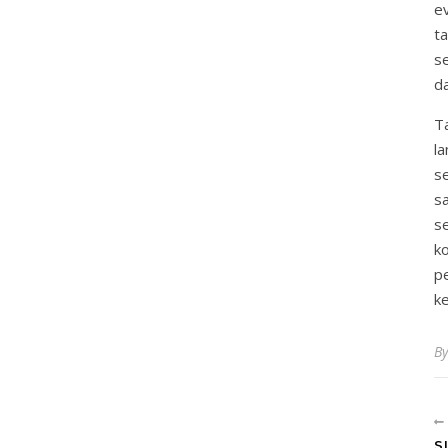
e
t
s
da
T
l
s
s
s
k
p
k
B
S