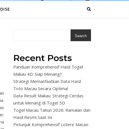
DISE
Search
Recent Posts
:
Panduan Komprehensif Hasil Togel
Makau 4D: Siap Menang?
Strategi Memanfaatkan Data Hasil
Toto Macau Secara Optimal
an
Data Result Makau: Strategi Cerdas
a.
untuk Menang di Togel 5D
as
Togel Macau Tahun 2026: Ramalan dan
n.
Hasil Resmi Saat Ini
na
Petunjuk Komprehensif Lotere Macao