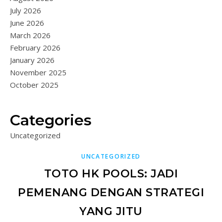
July 2026
June 2026
March 2026
February 2026
January 2026
November 2025
October 2025
Categories
Uncategorized
UNCATEGORIZED
TOTO HK POOLS: JADI
PEMENANG DENGAN STRATEGI
YANG JITU