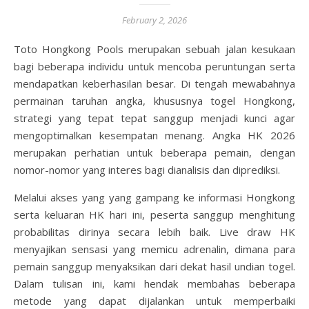
February 2, 2026
Toto Hongkong Pools merupakan sebuah jalan kesukaan
bagi beberapa individu untuk mencoba peruntungan serta
mendapatkan keberhasilan besar. Di tengah mewabahnya
permainan taruhan angka, khususnya togel Hongkong,
strategi yang tepat tepat sanggup menjadi kunci agar
mengoptimalkan kesempatan menang. Angka HK 2026
merupakan perhatian untuk beberapa pemain, dengan
nomor-nomor yang interes bagi dianalisis dan diprediksi.
Melalui akses yang yang gampang ke informasi Hongkong
serta keluaran HK hari ini, peserta sanggup menghitung
probabilitas dirinya secara lebih baik. Live draw HK
menyajikan sensasi yang memicu adrenalin, dimana para
pemain sanggup menyaksikan dari dekat hasil undian togel.
Dalam tulisan ini, kami hendak membahas beberapa
metode yang dapat dijalankan untuk memperbaiki