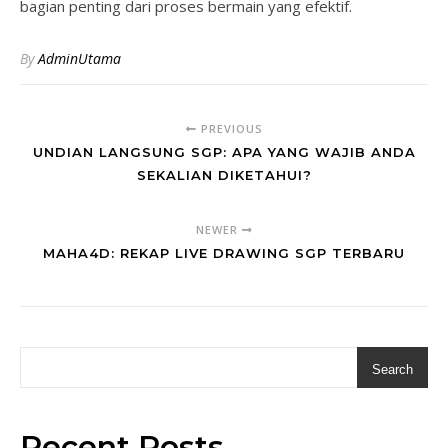
bagian penting dari proses bermain yang efektif.
By
AdminUtama
PREVIOUS
UNDIAN LANGSUNG SGP: APA YANG WAJIB ANDA
SEKALIAN DIKETAHUI?
NEWER
MAHA4D: REKAP LIVE DRAWING SGP TERBARU
Search
Recent Posts