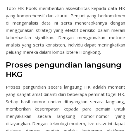
Toto HK Pools memberikan aksesibilitas kepada data HK
yang komprehensif dan akurat. Penjudi yang berkomitmen
di menganalisis data ini serta menerapkannya dengan
menggunakan strategi yang efektif berisiko dalam meraih
keberhasilan signifikan. Dengan menggunakan metode
analisis yang serta konsisten, individu dapat meningkatkan
peluang mereka dalam lomba lotere Hongkong.
Proses pengundian langsung
HKG
Proses pengundian secara langsung HK adalah moment
yang sangat amat dinanti dari beberapa peminat togel HK.
Setiap hasil nomor undian ditayangkan secara langsung,
memberikan kesempatan kepada para pemain untuk
menyaksikan secara langsung nomor-nomor yang
ditayangkan. Dengan teknologi modern, live draw ini dapat
diakses dengan mudah melalui beberapa platform,