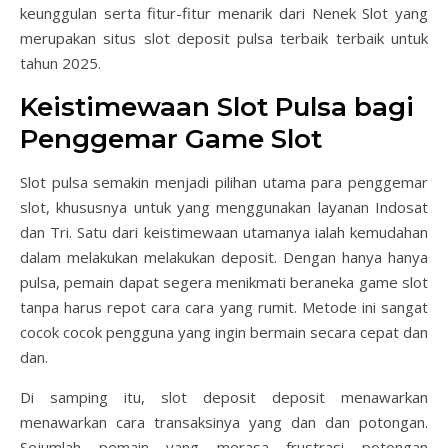
keunggulan serta fitur-fitur menarik dari Nenek Slot yang
merupakan situs slot deposit pulsa terbaik terbaik untuk
tahun 2025.
Keistimewaan Slot Pulsa bagi
Penggemar Game Slot
Slot pulsa semakin menjadi pilihan utama para penggemar
slot, khususnya untuk yang menggunakan layanan Indosat
dan Tri. Satu dari keistimewaan utamanya ialah kemudahan
dalam melakukan melakukan deposit. Dengan hanya hanya
pulsa, pemain dapat segera menikmati beraneka game slot
tanpa harus repot cara cara yang rumit. Metode ini sangat
cocok cocok pengguna yang ingin bermain secara cepat dan
dan.
Di samping itu, slot deposit deposit menawarkan
menawarkan cara transaksinya yang dan dan potongan.
Sejumlah pemain yang merasa frustrasi potongan