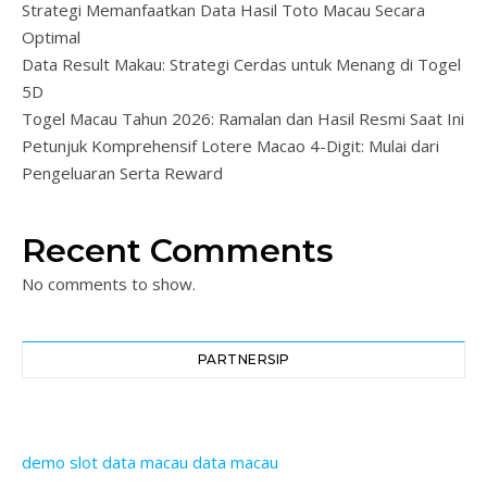
Strategi Memanfaatkan Data Hasil Toto Macau Secara
Optimal
Data Result Makau: Strategi Cerdas untuk Menang di Togel
5D
Togel Macau Tahun 2026: Ramalan dan Hasil Resmi Saat Ini
Petunjuk Komprehensif Lotere Macao 4-Digit: Mulai dari
Pengeluaran Serta Reward
Recent Comments
No comments to show.
PARTNERSIP
demo slot
data macau
data macau