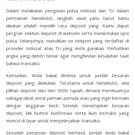
Dalam melakukan pengisian pulsa Indosat dan Tri dalam
permainan Nenekslot, langkah awal yaitu harus kamu
lakukan adalah memilih cara deposit yang. Kamu dapat
pergi ke sektion deposit di website serta menentukan opsi
pulsa. Selanjutnya, masukkan no telepon yang terdaftar di
provider Indosat atau Tri yang Anda gunakan. Perhatikan
angka yang dientri benar agar menghindari kesalahan saat
bahwa transaksi.
Kemudian, Anda bakal diminta untuk jumlah besaran
deposit yang dilakukan. Terutama untuk Nenekslot, ada
pilihan deposit dari dari 5000 rupiah, dimana membuatnya
sebagai ideal untuk pemain pemula atau yang ingin bermain
dengan anggaran kecil. Setelah menetapkan besaran
deposit, klik button konfirmasi serta ikuti instruksi yang
muncul di layar untuk menyelesaikan transaksi.
Sesudah pengisian deposit berhasil, jumlah Anda bakal