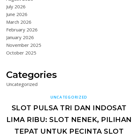
July 2026
June 2026
March 2026
February 2026
January 2026
November 2025
October 2025
Categories
Uncategorized
UNCATEGORIZED
SLOT PULSA TRI DAN INDOSAT
LIMA RIBU: SLOT NENEK, PILIHAN
TEPAT UNTUK PECINTA SLOT