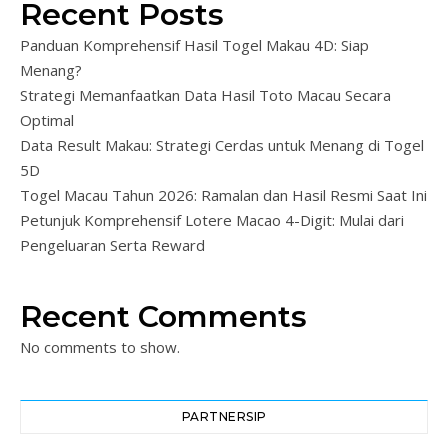
Recent Posts
Panduan Komprehensif Hasil Togel Makau 4D: Siap
Menang?
Strategi Memanfaatkan Data Hasil Toto Macau Secara
Optimal
Data Result Makau: Strategi Cerdas untuk Menang di Togel
5D
Togel Macau Tahun 2026: Ramalan dan Hasil Resmi Saat Ini
Petunjuk Komprehensif Lotere Macao 4-Digit: Mulai dari
Pengeluaran Serta Reward
Recent Comments
No comments to show.
PARTNERSIP