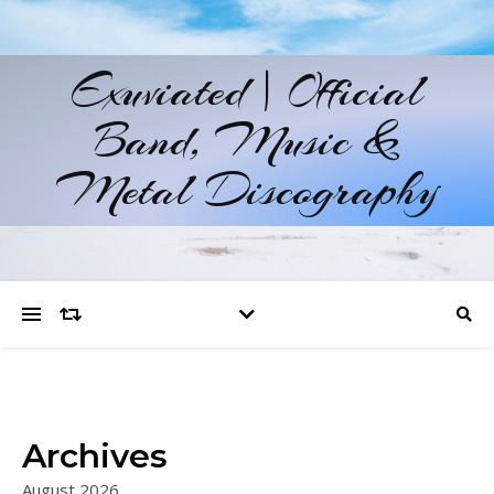
Exuviated | Official
Band, Music &
Metal Discography
Archives
August 2026