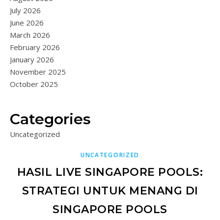
July 2026
June 2026
March 2026
February 2026
January 2026
November 2025
October 2025
Categories
Uncategorized
UNCATEGORIZED
HASIL LIVE SINGAPORE POOLS:
STRATEGI UNTUK MENANG DI
SINGAPORE POOLS