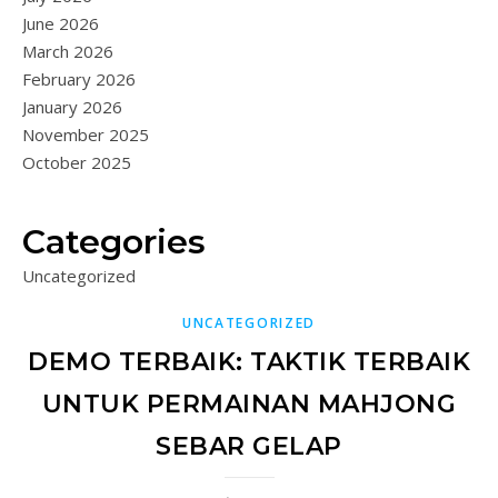
June 2026
March 2026
February 2026
January 2026
November 2025
October 2025
Categories
Uncategorized
UNCATEGORIZED
DEMO TERBAIK: TAKTIK TERBAIK
UNTUK PERMAINAN MAHJONG
SEBAR GELAP