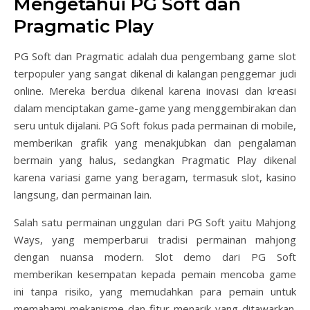
Mengetahui PG Soft dan
Pragmatic Play
PG Soft dan Pragmatic adalah dua pengembang game slot
terpopuler yang sangat dikenal di kalangan penggemar judi
online. Mereka berdua dikenal karena inovasi dan kreasi
dalam menciptakan game-game yang menggembirakan dan
seru untuk dijalani. PG Soft fokus pada permainan di mobile,
memberikan grafik yang menakjubkan dan pengalaman
bermain yang halus, sedangkan Pragmatic Play dikenal
karena variasi game yang beragam, termasuk slot, kasino
langsung, dan permainan lain.
Salah satu permainan unggulan dari PG Soft yaitu Mahjong
Ways, yang memperbarui tradisi permainan mahjong
dengan nuansa modern. Slot demo dari PG Soft
memberikan kesempatan kepada pemain mencoba game
ini tanpa risiko, yang memudahkan para pemain untuk
memahami mekanisme dan fitur menarik yang ditawarkan.