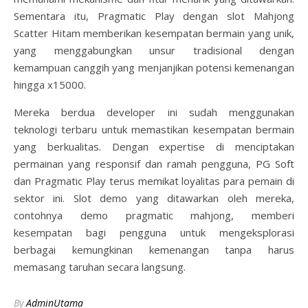
Sementara itu, Pragmatic Play dengan slot Mahjong
Scatter Hitam memberikan kesempatan bermain yang unik,
yang menggabungkan unsur tradisional dengan
kemampuan canggih yang menjanjikan potensi kemenangan
hingga x15000.
Mereka berdua developer ini sudah menggunakan
teknologi terbaru untuk memastikan kesempatan bermain
yang berkualitas. Dengan expertise di menciptakan
permainan yang responsif dan ramah pengguna, PG Soft
dan Pragmatic Play terus memikat loyalitas para pemain di
sektor ini. Slot demo yang ditawarkan oleh mereka,
contohnya demo pragmatic mahjong, memberi
kesempatan bagi pengguna untuk mengeksplorasi
berbagai kemungkinan kemenangan tanpa harus
memasang taruhan secara langsung.
By
AdminUtama