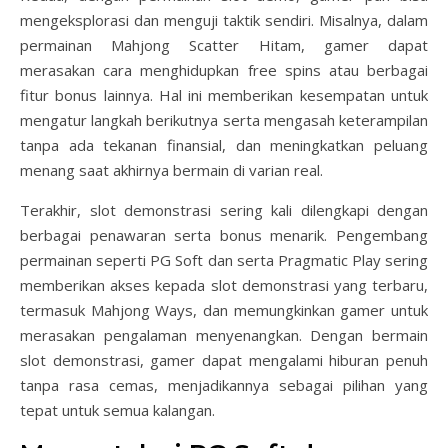
mengeksplorasi dan menguji taktik sendiri. Misalnya, dalam
permainan Mahjong Scatter Hitam, gamer dapat
merasakan cara menghidupkan free spins atau berbagai
fitur bonus lainnya. Hal ini memberikan kesempatan untuk
mengatur langkah berikutnya serta mengasah keterampilan
tanpa ada tekanan finansial, dan meningkatkan peluang
menang saat akhirnya bermain di varian real.
Terakhir, slot demonstrasi sering kali dilengkapi dengan
berbagai penawaran serta bonus menarik. Pengembang
permainan seperti PG Soft dan serta Pragmatic Play sering
memberikan akses kepada slot demonstrasi yang terbaru,
termasuk Mahjong Ways, dan memungkinkan gamer untuk
merasakan pengalaman menyenangkan. Dengan bermain
slot demonstrasi, gamer dapat mengalami hiburan penuh
tanpa rasa cemas, menjadikannya sebagai pilihan yang
tepat untuk semua kalangan.