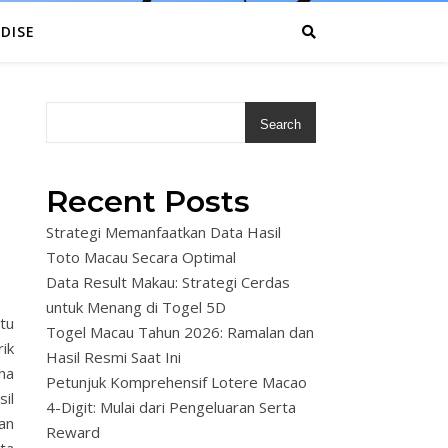
DISE
Search
Recent Posts
K
Strategi Memanfaatkan Data Hasil
Toto Macau Secara Optimal
Data Result Makau: Strategi Cerdas
untuk Menang di Togel 5D
tu
Togel Macau Tahun 2026: Ramalan dan
ik
Hasil Resmi Saat Ini
ha
Petunjuk Komprehensif Lotere Macao
il
4-Digit: Mulai dari Pengeluaran Serta
an
Reward