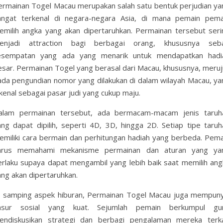
ermainan Togel Macau merupakan salah satu bentuk perjudian ya
angat terkenal di negara-negara Asia, di mana pemain pema
emilih angka yang akan dipertaruhkan. Permainan tersebut seri
enjadi attraction bagi berbagai orang, khususnya seb
esempatan yang ada yang menarik untuk mendapatkan hadi
esar. Permainan Togel yang berasal dari Macau, khususnya, meruj
ada pengundian nomor yang dilakukan di dalam wilayah Macau, ya
kenal sebagai pasar judi yang cukup maju.
alam permainan tersebut, ada bermacam-macam jenis taruh
ang dapat dipilih, seperti 4D, 3D, hingga 2D. Setiap tipe taruh
emiliki cara bermain dan perhitungan hadiah yang berbeda. Pema
arus memahami mekanisme permainan dan aturan yang ya
erlaku supaya dapat mengambil yang lebih baik saat memilih ang
ang akan dipertaruhkan.
i samping aspek hiburan, Permainan Togel Macau juga mempuny
nsur sosial yang kuat. Sejumlah pemain berkumpul gu
endiskusikan strategi dan berbagi pengalaman mereka terka