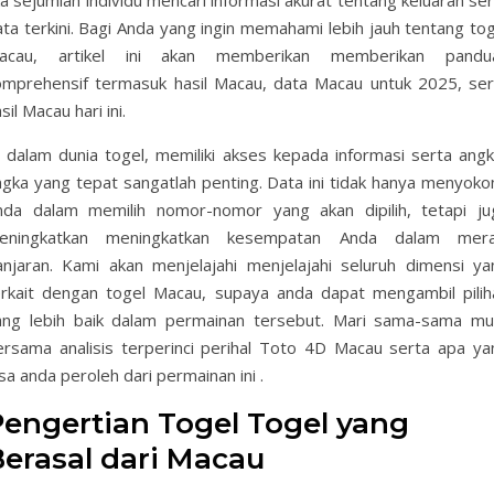
ka sejumlah individu mencari informasi akurat tentang keluaran se
ta terkini. Bagi Anda yang ingin memahami lebih jauh tentang tog
acau, artikel ini akan memberikan memberikan pandu
omprehensif termasuk hasil Macau, data Macau untuk 2025, ser
sil Macau hari ini.
i dalam dunia togel, memiliki akses kepada informasi serta angk
ngka yang tepat sangatlah penting. Data ini tidak hanya menyoko
nda dalam memilih nomor-nomor yang akan dipilih, tetapi ju
eningkatkan meningkatkan kesempatan Anda dalam mera
anjaran. Kami akan menjelajahi menjelajahi seluruh dimensi ya
erkait dengan togel Macau, supaya anda dapat mengambil pilih
ang lebih baik dalam permainan tersebut. Mari sama-sama mul
ersama analisis terperinci perihal Toto 4D Macau serta apa ya
sa anda peroleh dari permainan ini .
Pengertian Togel Togel yang
Berasal dari Macau