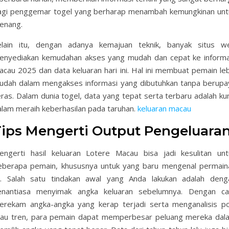
agi penggemar togel yang berharap menambah kemungkinan unt
enang.
elain itu, dengan adanya kemajuan teknik, banyak situs w
enyediakan kemudahan akses yang mudah dan cepat ke informa
acau 2025 dan data keluaran hari ini. Hal ini membuat pemain leb
udah dalam mengakses informasi yang dibutuhkan tanpa berupa
ras. Dalam dunia togel, data yang tepat serta terbaru adalah kun
alam meraih keberhasilan pada taruhan.
keluaran macau
Tips Mengerti Output Pengeluara
engerti hasil keluaran Lotere Macau bisa jadi kesulitan unt
eberapa pemain, khususnya untuk yang baru mengenal permain
ni. Salah satu tindakan awal yang Anda lakukan adalah deng
enantiasa menyimak angka keluaran sebelumnya. Dengan ca
erekam angka-angka yang kerap terjadi serta menganalisis po
tau tren, para pemain dapat memperbesar peluang mereka dal