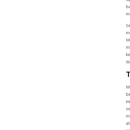
b
m
S
m
M
m
ke
d
M
b
i
s
m
a