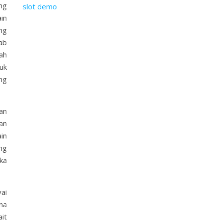
ng
slot demo
in
ng
ab
ah
uk
ng
an
an
in
ng
ka
ai
na
it