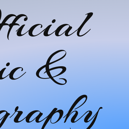
ficial
ic &
graphy