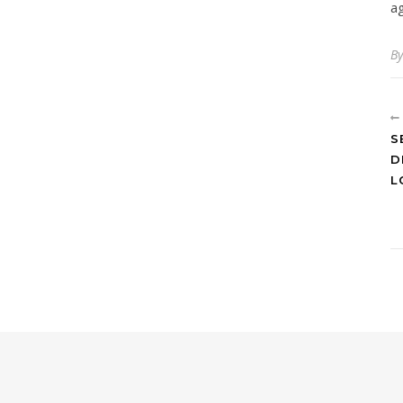
ag
B
S
D
L